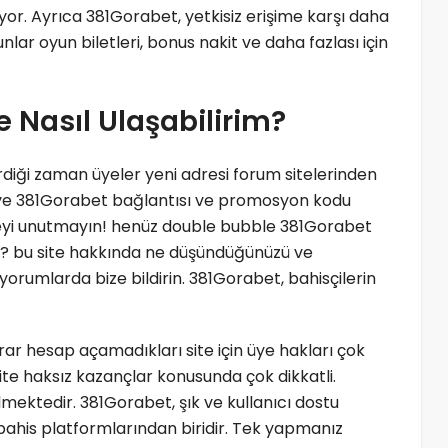
yor. Ayrıca 381Gorabet, yetkisiz erişime karşı daha
unlar oyun biletleri, bonus nakit ve daha fazlası için
 Nasıl Ulaşabilirim?
rdiği zaman üyeler yeni adresi forum sitelerinden
n ve 381Gorabet bağlantısı ve promosyon kodu
etmeyi unutmayın! henüz double bubble 381Gorabet
n? bu site hakkında ne düşündüğünüzü ve
yorumlarda bize bildirin. 381Gorabet, bahisçilerin
r hesap açamadıkları site için üye hakları çok
site haksız kazançlar konusunda çok dikkatli.
mektedir. 381Gorabet, şık ve kullanıcı dostu
 bahis platformlarından biridir. Tek yapmanız