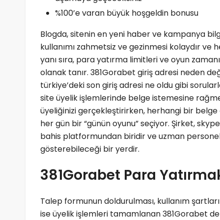
%100’e varan büyük hoşgeldin bonusu
Blogda, sitenin en yeni haber ve kampanya bilgi
kullanımı zahmetsiz ve gezinmesi kolaydır ve 
yanı sıra, para yatırma limitleri ve oyun zamanı 
olanak tanır. 381Gorabet giriş adresi neden değ
türkiye’deki son giriş adresi ne oldu gibi sorula
site üyelik işlemlerinde belge istemesine rağme
üyeliğinizi gerçekleştirirken, herhangi bir belge
her gün bir “günün oyunu” seçiyor. Şirket, skyp
bahis platformundan biridir ve uzman personeli
gösterebileceği bir yerdir.
381Gorabet Para Yatırmak
Talep formunun doldurulması, kullanım şartları 
ise üyelik işlemleri tamamlanan 381Gorabet de ku