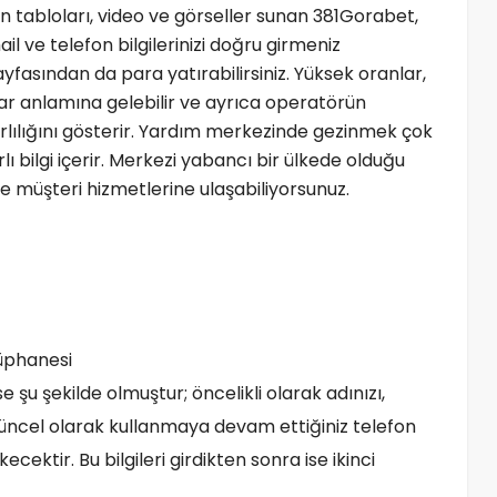
 puan tabloları, video ve görseller sunan 381Gorabet,
il ve telefon bilgilerinizi doğru girmeniz
fasından da para yatırabilirsiniz. Yüksek oranlar,
ar anlamına gelebilir ve ayrıca operatörün
rlılığını gösterir. Yardım merkezinde gezinmek çok
lı bilgi içerir. Merkezi yabancı bir ülkede olduğu
 müşteri hizmetlerine ulaşabiliyorsunuz.
tüphanesi
e şu şekilde olmuştur; öncelikli olarak adınızı,
, güncel olarak kullanmaya devam ettiğiniz telefon
ecektir. Bu bilgileri girdikten sonra ise ikinci