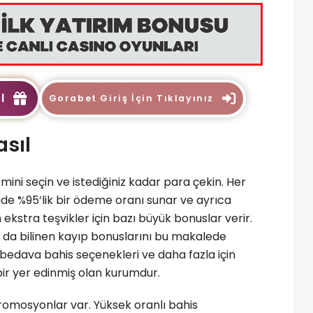
l
Gorabet Giriş İçin Tıklayınız
sıl
emini seçin ve istediğiniz kadar para çekin. Her
de %95’lik bir ödeme oranı sunar ve ayrıca
 ekstra teşvikler için bazı büyük bonuslar verir.
 da bilinen kayıp bonuslarını bu makalede
 bedava bahis seçenekleri ve daha fazla için
ir yer edinmiş olan kurumdur.
romosyonlar var. Yüksek oranlı bahis