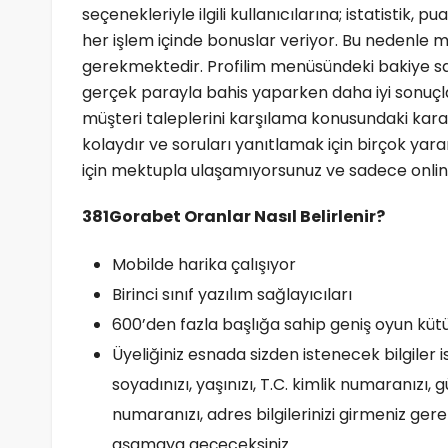
seçenekleriyle ilgili kullanıcılarına; istatistik,
her işlem içinde bonuslar veriyor. Bu nedenle ma
gerekmektedir. Profilim menüsündeki bakiye say
gerçek parayla bahis yaparken daha iyi sonuçl
müşteri taleplerini karşılama konusundaki kara
kolaydır ve soruları yanıtlamak için birçok yarar
için mektupla ulaşamıyorsunuz ve sadece online
381Gorabet Oranlar Nasıl Belirlenir?
Mobilde harika çalışıyor
Birinci sınıf yazılım sağlayıcıları
600’den fazla başlığa sahip geniş oyun kü
Üyeliğiniz esnada sizden istenecek bilgiler is
soyadınızı, yaşınızı, T.C. kimlik numaranızı
numaranızı, adres bilgilerinizi girmeniz gerek
aşamaya geçeceksiniz