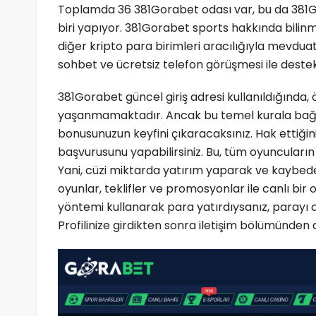
Toplamda 36 381Gorabet odası var, bu da 381G
biri yapıyor. 381Gorabet sports hakkında bilin
diğer kripto para birimleri aracılığıyla mevduat
sohbet ve ücretsiz telefon görüşmesi ile deste
381Gorabet güncel giriş adresi kullanıldığında
yaşanmamaktadır. Ancak bu temel kurala bağlı k
bonusunuzun keyfini çıkaracaksınız. Hak ettiğin
başvurusunu yapabilirsiniz. Bu, tüm oyuncuların
Yani, cüzi miktarda yatırım yaparak ve kaybed
oyunlar, teklifler ve promosyonlar ile canlı bir
yöntemi kullanarak para yatırdıysanız, parayı
Profilinize girdikten sonra iletişim bölümünden d