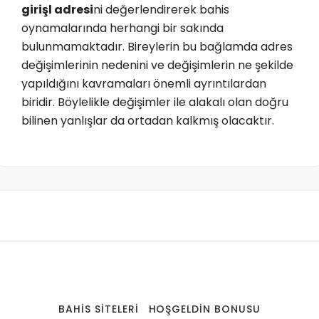
girişl adresi
ni değerlendirerek bahis
oynamalarında herhangi bir sakında
bulunmamaktadır. Bireylerin bu bağlamda adres
değişimlerinin nedenini ve değişimlerin ne şekilde
yapıldığını kavramaları önemli ayrıntılardan
biridir. Böylelikle değişimler ile alakalı olan doğru
bilinen yanlışlar da ortadan kalkmış olacaktır.
BAHIS SITELERI
HOŞGELDIN BONUSU