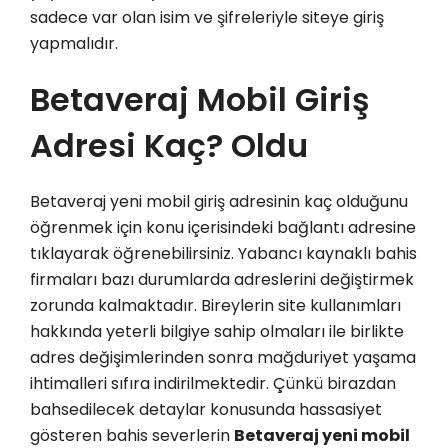
sadece var olan isim ve şifreleriyle siteye giriş
yapmalıdır.
Betaveraj Mobil Giriş
Adresi Kaç? Oldu
Betaveraj yeni mobil giriş adresinin kaç olduğunu
öğrenmek için konu içerisindeki bağlantı adresine
tıklayarak öğrenebilirsiniz. Yabancı kaynaklı bahis
firmaları bazı durumlarda adreslerini değiştirmek
zorunda kalmaktadır. Bireylerin site kullanımları
hakkında yeterli bilgiye sahip olmaları ile birlikte
adres değişimlerinden sonra mağduriyet yaşama
ihtimalleri sıfıra indirilmektedir. Çünkü birazdan
bahsedilecek detaylar konusunda hassasiyet
gösteren bahis severlerin
Betaveraj yeni mobil