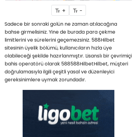
+
-
Sadece bir sonraki golün ne zaman atılacağına
bahse girmelisiniz. Yine de burada para çekme
limitlerini ve sürelerini geçemezsiniz. 588Hilbet
sitesinin üyelik bölümü, kullanıcıların hızla üye
olabileceği şekilde hazırlanmıştır. Lisanslı bir çevrimiçi
bahis operatörü olarak 588588HilbetHilbet, müşteri
doğrulamasıyla ilgili çeşitli yasal ve düzenleyici
gereksinimlere uymak zorundadır.