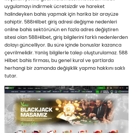
uygulamayı indirmek ücretsizdir ve hareket
halindeyken bahis yapmak için harika bir arayüze
sahiptir. 588Hilbet giriş adresi değişme nedenleri
online bahis sektörünün en fazla adres değiştiren
sitesi olan 588Hilbet, giriş bilgilerini farklı nedenlerden
dolayı güncelliyor. Bu süre içinde bonuslar kazanca
çevrilmelidir. Yanlış bilgilerle talep oluşturulamaz. 588
Hilbet bahis firması, bu genel kural ve şartlarda
herhangi bir zamanda değişiklik yapma hakkını saklı
tutar.