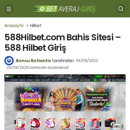
Anasayfa
Hilbet
588Hilbet.com Bahis Sitesi –
588 Hilbet Giriş
Bensu Betlantis
tarafından
06/09/2022
23/08/2025 tarihinde düzenlendi