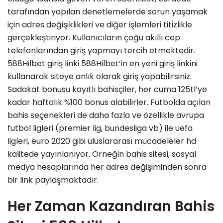
tarafından yapılan denetlemelerde sorun yaşamak
için adres değişiklikleri ve diğer işlemleri titizlikle
gerçekleştiriyor. Kullanıcıların çoğu akıllı cep
telefonlarından giriş yapmayı tercih etmektedir.
588Hilbet giriş linki 588Hilbet’in en yeni giriş linkini
kullanarak siteye anlık olarak giriş yapabilirsiniz.
Sadakat bonusu kayıtlı bahisçiler, her cuma 125tl’ye
kadar haftalık %100 bonus alabilirler. Futbolda açılan
bahis seçenekleri de daha fazla ve özellikle avrupa
futbol ligleri (premier lig, bundesliga vb) ile uefa
ligleri, euro 2020 gibi uluslararası mücadeleler hd
kalitede yayınlanıyor. Örneğin bahis sitesi, sosyal
medya hesaplarında her adres değişiminden sonra
bir link paylaşmaktadır.
Her Zaman Kazandıran Bahis