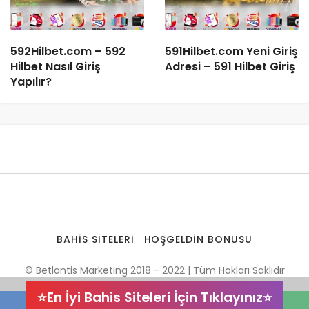
592Hilbet.com – 592
591Hilbet.com Yeni Giriş
Hilbet Nasıl Giriş
Adresi – 591 Hilbet Giriş
Yapılır?
BAHIS SITELERI
HOŞGELDIN BONUSU
© Betlantis Marketing 2018 - 2022 | Tüm Hakları Saklıdır
⭐En İyi Bahis Siteleri İçin Tıklayınız⭐