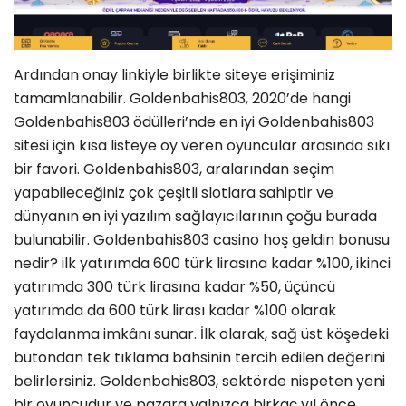
Ardından onay linkiyle birlikte siteye erişiminiz
tamamlanabilir. Goldenbahis803, 2020’de hangi
Goldenbahis803 ödülleri’nde en iyi Goldenbahis803
sitesi için kısa listeye oy veren oyuncular arasında sıkı
bir favori. Goldenbahis803, aralarından seçim
yapabileceğiniz çok çeşitli slotlara sahiptir ve
dünyanın en iyi yazılım sağlayıcılarının çoğu burada
bulunabilir. Goldenbahis803 casino hoş geldin bonusu
nedir? ilk yatırımda 600 türk lirasına kadar %100, ikinci
yatırımda 300 türk lirasına kadar %50, üçüncü
yatırımda da 600 türk lirası kadar %100 olarak
faydalanma imkânı sunar. İlk olarak, sağ üst köşedeki
butondan tek tıklama bahsinin tercih edilen değerini
belirlersiniz. Goldenbahis803, sektörde nispeten yeni
bir oyuncudur ve pazara yalnızca birkaç yıl önce