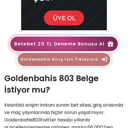
Betebet 20 TL Deneme Bonusu Al
Goldenbahis Giriş İçin Tıklayınız
Goldenbahis 803 Belge
İstiyor mu?
Kesintisiz erişim imkanı sunan bet sitesi, giriş sırasında
ve maç yayınlarında hiçbir sorun yaşatmıyor.
Goldenbahis803twitter hesabı yıllardır
güncellenmemesine rağmen, marka 66.000’Den