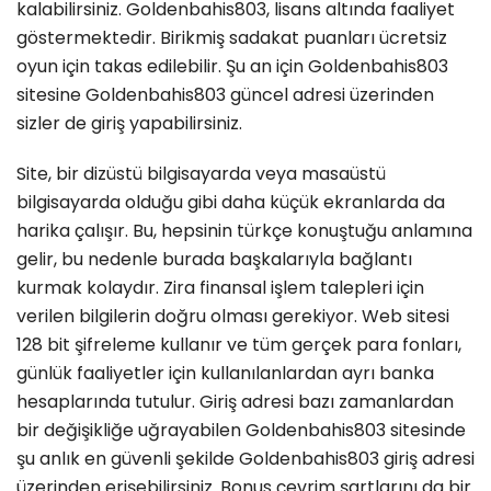
kalabilirsiniz. Goldenbahis803, lisans altında faaliyet
göstermektedir. Birikmiş sadakat puanları ücretsiz
oyun için takas edilebilir. Şu an için Goldenbahis803
sitesine Goldenbahis803 güncel adresi üzerinden
sizler de giriş yapabilirsiniz.
Site, bir dizüstü bilgisayarda veya masaüstü
bilgisayarda olduğu gibi daha küçük ekranlarda da
harika çalışır. Bu, hepsinin türkçe konuştuğu anlamına
gelir, bu nedenle burada başkalarıyla bağlantı
kurmak kolaydır. Zira finansal işlem talepleri için
verilen bilgilerin doğru olması gerekiyor. Web sitesi
128 bit şifreleme kullanır ve tüm gerçek para fonları,
günlük faaliyetler için kullanılanlardan ayrı banka
hesaplarında tutulur. Giriş adresi bazı zamanlardan
bir değişikliğe uğrayabilen Goldenbahis803 sitesinde
şu anlık en güvenli şekilde Goldenbahis803 giriş adresi
üzerinden erişebilirsiniz. Bonus çevrim şartlarını da bir