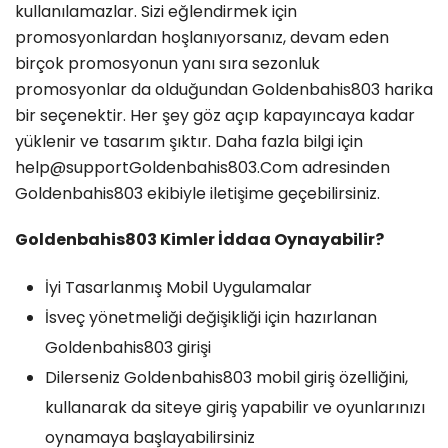
kullanılamazlar. Sizi eğlendirmek için
promosyonlardan hoşlanıyorsanız, devam eden
birçok promosyonun yanı sıra sezonluk
promosyonlar da olduğundan Goldenbahis803 harika
bir seçenektir. Her şey göz açıp kapayıncaya kadar
yüklenir ve tasarım şıktır. Daha fazla bilgi için
help@supportGoldenbahis803.Com
adresinden
Goldenbahis803 ekibiyle iletişime geçebilirsiniz.
Goldenbahis803 Kimler İddaa Oynayabilir?
İyi Tasarlanmış Mobil Uygulamalar
İsveç yönetmeliği değişikliği için hazırlanan 
Goldenbahis803 girişi
Dilerseniz Goldenbahis803 mobil giriş özelliğini, 
kullanarak da siteye giriş yapabilir ve oyunlarınızı 
oynamaya başlayabilirsiniz