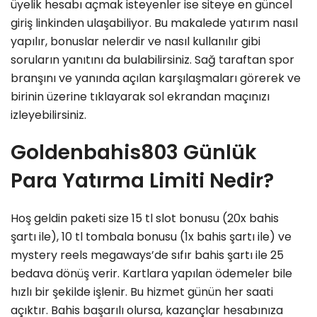
üyelik hesabı açmak isteyenler ise siteye en güncel
giriş linkinden ulaşabiliyor. Bu makalede yatırım nasıl
yapılır, bonuslar nelerdir ve nasıl kullanılır gibi
soruların yanıtını da bulabilirsiniz. Sağ taraftan spor
branşını ve yanında açılan karşılaşmaları görerek ve
birinin üzerine tıklayarak sol ekrandan maçınızı
izleyebilirsiniz.
Goldenbahis803 Günlük
Para Yatırma Limiti Nedir?
Hoş geldin paketi size 15 tl slot bonusu (20x bahis
şartı ile), 10 tl tombala bonusu (1x bahis şartı ile) ve
mystery reels megaways’de sıfır bahis şartı ile 25
bedava dönüş verir. Kartlara yapılan ödemeler bile
hızlı bir şekilde işlenir. Bu hizmet günün her saati
açıktır. Bahis başarılı olursa, kazançlar hesabınıza