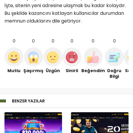
İşte, sitenin yeni adresine ulaşmak bu kadar kolaydır.
Bu şekilde kazancını katlayan kullanıcılar durumdan
memnun olduklarını dile getiriyor.
0
0
0
0
0
0
Mutlu
Şaşırmış
Üzgün
Sinirli
Beğendim
Doğru
Se
Bilgi
BENZER YAZILAR