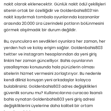
nakit olarak eklenecektir. Günlük nakit ödül çekilişleri
sitenin ortak bir özelliğidir ve Goldenbahis803’nin
nakit kaydırmalı tombala oyunlarında kazananlar
arasında 20.000 Lira üzerindeki potların bölünmesini
görmek alışılmadık bir durum değildir.
Bu, oyunculara en sevdikleri oyunlara her zaman, her
yerden hızlı ve kolay erişim sağlar. Goldenbahis803
twitter ve instagram hesaplarından da yeni giriş
linkini her zaman güncelliyor. Bahis oyunlarının
yasallaşması konusunda hala pürüzlerin olması
sitelerin hizmet vermesini zorlaştırıyor. Bu nedenle
kendi dilinizi konuşan yeni arkadaşlar kolayca
bulabilirsiniz. Goldenbahis803 adres değişiklikleri
güvenlik sorunu mu? Kullanıcılarına curacao lisanslı
bahis oynatan Goldenbahis803 yeni giriş adresi
değişikliklerini üyelerine daha kaliteli bir ortam