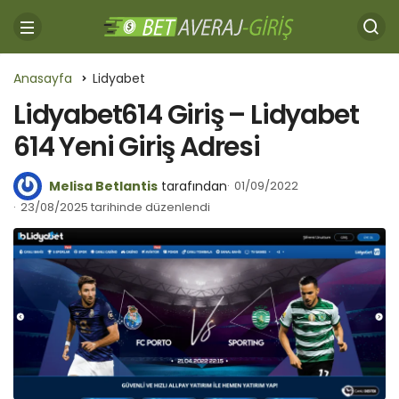
Anasayfa
Lidyabet
Lidyabet614 Giriş – Lidyabet
614 Yeni Giriş Adresi
Melisa Betlantis
tarafından
01/09/2022
23/08/2025 tarihinde düzenlendi