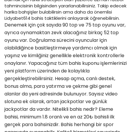
tahmincisinin bilgisinden yararlanabilirsiniz. Takip edecek
harika bahşişler bulabilirsin ama daha da önemlisi
Lidyabet614 bahis taktiklerini anlayarak öğrenebilirsin.
Denemek için çok sayıda 90 top ve 75 top oyunu var,
ayrıca oynamaktan zevk alacağınız birkaç 52 top
oyunu var. Doğrulama sürecini oyuncular için
olabildiğince basitleştirmeye yardımcı olmak için
yaşınız ve kimliğiniz genellikle elektronik kontrollerle
onaylanır. Yapacağınız tüm bahis kuponu işlemlerinizi
yeni platform üzerinden de kolaylıkla
gerçekleştirebilirsiniz. Hesap açma, canlı destek,
bonus alma, para yatırma ve çekme gibi genel
alanlar da yeni adresinde bulunuyor. Sayısız video
slotuna ek olarak, artan jackpotlar ve günlük
jackpotlar da vardır. Nitelikli bahis nedir? Eleme
bahisi, minimum 1.8 oranlı ve en az 20₺ bahisli ilk
gerçek para bahsinizdir. Bahis herhangi bir spor