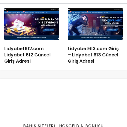
Lidyabet612.com
Lidyabet613.com Giriş
Lidyabet 612 Güncel
– Lidyabet 613 Güncel
Giriş Adresi
Giriş Adresi
BAHIS SITELERI
HOŞGELDIN BONUSU