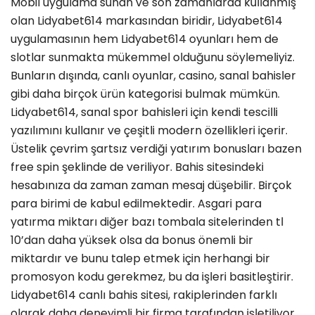
Mobil uygulama sunan ve son zamanlarda kullanmış
olan Lidyabet614 markasından biridir, Lidyabet614
uygulamasının hem Lidyabet614 oyunları hem de
slotlar sunmakta mükemmel olduğunu söylemeliyiz.
Bunların dışında, canlı oyunlar, casino, sanal bahisler
gibi daha birçok ürün kategorisi bulmak mümkün.
Lidyabet614, sanal spor bahisleri için kendi tescilli
yazılımını kullanır ve çeşitli modern özellikleri içerir.
Üstelik çevrim şartsız verdiği yatırım bonusları bazen
free spin şeklinde de veriliyor. Bahis sitesindeki
hesabınıza da zaman zaman mesaj düşebilir. Birçok
para birimi de kabul edilmektedir. Asgari para
yatırma miktarı diğer bazı tombala sitelerinden tl
10’dan daha yüksek olsa da bonus önemli bir
miktardır ve bunu talep etmek için herhangi bir
promosyon kodu gerekmez, bu da işleri basitleştirir.
Lidyabet614 canlı bahis sitesi, rakiplerinden farklı
olarak daha deneyimli bir firma tarafından işletiliyor