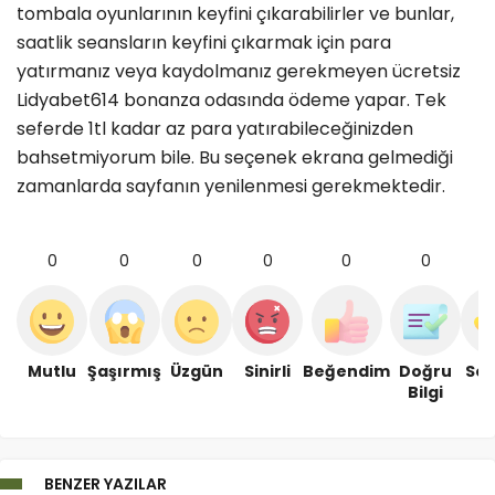
tombala oyunlarının keyfini çıkarabilirler ve bunlar,
saatlik seansların keyfini çıkarmak için para
yatırmanız veya kaydolmanız gerekmeyen ücretsiz
Lidyabet614 bonanza odasında ödeme yapar. Tek
seferde 1tl kadar az para yatırabileceğinizden
bahsetmiyorum bile. Bu seçenek ekrana gelmediği
zamanlarda sayfanın yenilenmesi gerekmektedir.
0
0
0
0
0
0
Mutlu
Şaşırmış
Üzgün
Sinirli
Beğendim
Doğru
Se
Bilgi
BENZER YAZILAR