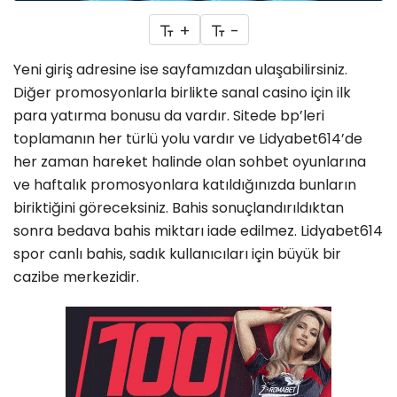
+
-
Yeni giriş adresine ise sayfamızdan ulaşabilirsiniz.
Diğer promosyonlarla birlikte sanal casino için ilk
para yatırma bonusu da vardır. Sitede bp’leri
toplamanın her türlü yolu vardır ve Lidyabet614’de
her zaman hareket halinde olan sohbet oyunlarına
ve haftalık promosyonlara katıldığınızda bunların
biriktiğini göreceksiniz. Bahis sonuçlandırıldıktan
sonra bedava bahis miktarı iade edilmez. Lidyabet614
spor canlı bahis, sadık kullanıcıları için büyük bir
cazibe merkezidir.