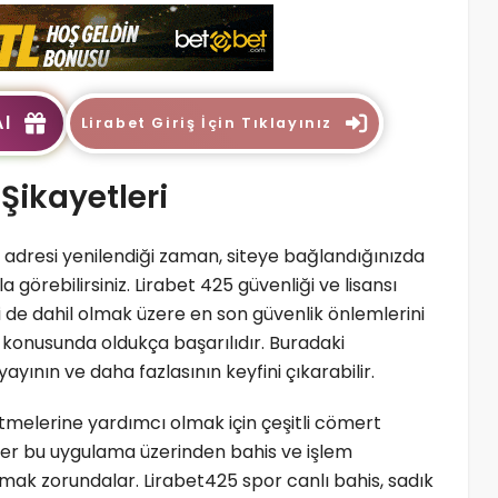
l
Lirabet Giriş İçin Tıklayınız
 Şikayetleri
iş adresi yenilendiği zaman, siteye bağlandığınızda
 görebilirsiniz. Lirabet 425 güvenliği ve lisansı
i de dahil olmak üzere en son güvenlik önlemlerini
eri konusunda oldukça başarılıdır. Buradaki
ı yayının ve daha fazlasının keyfini çıkarabilir.
ütmelerine yardımcı olmak için çeşitli cömert
eler bu uygulama üzerinden bahis ve işlem
ymak zorundalar. Lirabet425 spor canlı bahis, sadık