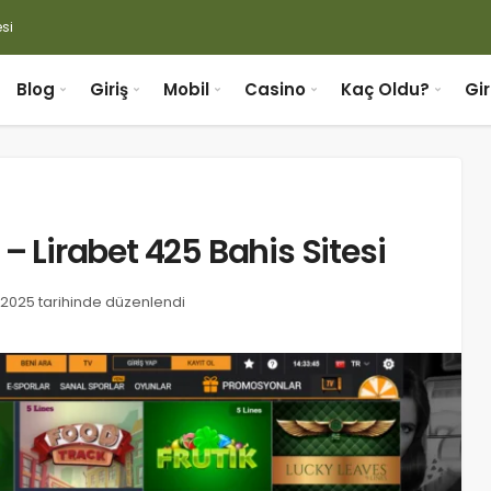
si
Blog
Giriş
Mobil
Casino
Kaç Oldu?
Gi
– Lirabet 425 Bahis Sitesi
2025 tarihinde düzenlendi