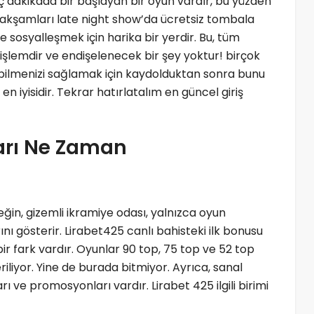
dakikada bir başlayan bir oyun vardır, bu yüzden
akşamları late night show’da ücretsiz tombala
e sosyalleşmek için harika bir yerdir. Bu, tüm
r işlemdir ve endişelenecek bir şey yoktur! birçok
ebilmenizi sağlamak için kaydolduktan sonra bunu
isidir. Tekrar hatırlatalım en güncel giriş
arı Ne Zaman
ğin, gizemli ikramiye odası, yalnızca oyun
gösterir. Lirabet425 canlı bahisteki ilk bonusu
r fark vardır. Oyunlar 90 top, 75 top ve 52 top
veriliyor. Yine de burada bitmiyor. Ayrıca, sanal
rı ve promosyonları vardır. Lirabet 425 ilgili birimi