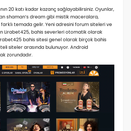
nın 20 katı kadar kazanç sağlayabilirsiniz. Oyunlar,
ardan shaman’s dream gibi mistik maceralara,
farklı temada gelir. Yeni adresini forum siteleri ve
 Lirabet425, bahis severleri otomatik olarak
irabet425 bahis sitesi genel olarak birçok bahis
teli siteler arasında bulunuyor. Android
pmak zorundadır.