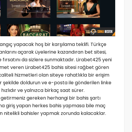
langıç yapacak hoş bir karşılama teklifi. Türkçe
larını açarak üyelerine kazandıran bet sitesi,
fırsatını da sizlere sunmaktadır. Lirabet425 yeni
hizmet veren Lirabet425 bahis sitesi rağbet gören
aliteli hizmetleri olan siteye rahatlıkla bir erişim
ir şekilde doldurun ve e-posta ile gönderilen linke
 hızlıdır ve yalnızca birkaç saat sürer.
etirmeniz gereken herhangi bir bahis şartı
ına giriş yapan herkes bahis yapmasa bile maç
için nitelikli bahisler yapmak zorunda kalacaklar.