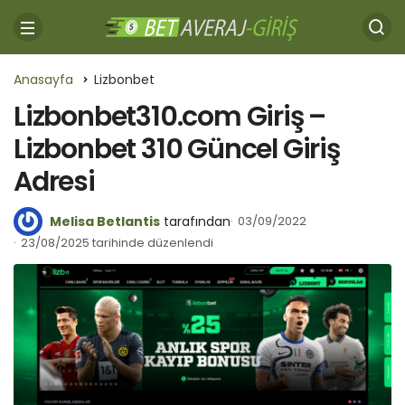
Anasayfa
Lizbonbet
Lizbonbet310.com Giriş –
Lizbonbet 310 Güncel Giriş
Adresi
Melisa Betlantis
tarafından
03/09/2022
23/08/2025 tarihinde düzenlendi