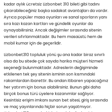
kadar aylık ücretsiz Lizbonbet 310 bileti gibi tadını
çıkarabileceğiniz başka sadakat avantajları da vardır.
Ayrıca popüler masa oyunları ve sanal sporların yanı
sıra kazı kazan kartları ve gündelik oyunlar da
oynayabilirsiniz. Ancak değişimler sırasında sitenin
verileri sıfırlanmaktadır. Bu hem masaüstü hem de
mobil kumar için de geçerlidir.
Lizbonbet310 topluluk yönü şu ana kadar biraz sınırlı
olsa da bu sitede çok sayıda harika müşteri hizmeti
seçeneği bulunmaktadır. Adreslerin değişiminde
etkilenen tek şey sitenin isminin son kısmındaki
rakamlardan ibarettir. Bu andan itibaren yapacağınız
her yatırım için bonus alabilirsiniz. Bunun gibi daha
birçok bonus türü üyelere kazanımlar sağlıyor.
Kesintisiz erişim imkanı sunan bet sitesi, giriş sırasında
ve maç yayınlarında hiçbir sorun yaşatmıyor.