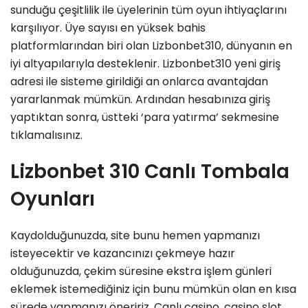
sunduğu çeşitlilik ile üyelerinin tüm oyun ihtiyaçlarını
karşılıyor. Üye sayısı en yüksek bahis
platformlarından biri olan Lizbonbet310, dünyanın en
iyi altyapılarıyla desteklenir. Lizbonbet310 yeni giriş
adresi ile sisteme girildiği an onlarca avantajdan
yararlanmak mümkün. Ardından hesabınıza giriş
yaptıktan sonra, üstteki ‘para yatırma’ sekmesine
tıklamalısınız.
Lizbonbet 310 Canlı Tombala
Oyunları
Kaydolduğunuzda, site bunu hemen yapmanızı
isteyecektir ve kazancınızı çekmeye hazır
olduğunuzda, çekim süresine ekstra işlem günleri
eklemek istemediğiniz için bunu mümkün olan en kısa
sürede yapmanızı öneririz. Canlı casino, casino slot