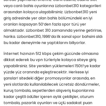
veya canlı bahis oyunlarına Lizbonbet310 kategorileri
arasından kolayca ulaşabilirsiniz. Lizbonbet310 yeni
giriş adresinde yer alan bahis bölümündeki en iyi
oranları kapsayan 50’den fazla spor türü yer
almaktadır. Lizbonbet 310 zamanında yerine getirirse,
harika. Lizbonbet310, 1996’da ilk sanal spor bahsini aldı
bu kadar deneyimle ne yaptıklarını biliyorlar.
İnternet hızınızın 512 kbps çekim gücünde olmasına
dikkat ederek bu vpn türleriyle kolayca siteye giriş
yapabilirsiniz. Site yeniden yüklemeleri 150tl’ye kadar
yüzde yüz oranında eşleştirecektir. Herkese iyi
şanslar! sitedeki diğer promosyonlar arasında, en
yeni slotlarda kullanılabilecek ücretsiz döndürmeler,
kuruş tombala, sepetlerden alışveriş kuponlarına
kadar çeşitli ödüller içeren aylık çekilişler, oturum
tombala, pazarlık oyunları ve üçlü sadakat puan