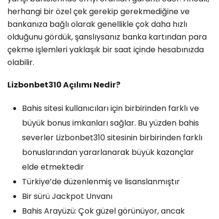
herhangi bir özel çek gerekip gerekmediğine ve
bankanıza bağlı olarak genellikle çok daha hızlı
olduğunu gördük, şanslıysanız banka kartından para
çekme işlemleri yaklaşık bir saat içinde hesabınızda
olabilir.
Lizbonbet310 Açılımı Nedir?
Bahis sitesi kullanıcıları için birbirinden farklı ve 
büyük bonus imkanları sağlar. Bu yüzden bahis 
severler Lizbonbet310 sitesinin birbirinden farklı 
bonuslarından yararlanarak büyük kazançlar 
elde etmektedir
Türkiye’de düzenlenmiş ve lisanslanmıştır
Bir sürü Jackpot Unvanı
Bahis Arayüzü: Çok güzel görünüyor, ancak