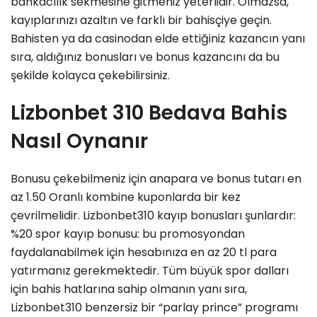
bankacılık sekmesine gitmeniz yeterlidir. Olmazsa,
kayıplarınızı azaltın ve farklı bir bahisçiye geçin.
Bahisten ya da casinodan elde ettiğiniz kazancın yanı
sıra, aldığınız bonusları ve bonus kazancını da bu
şekilde kolayca çekebilirsiniz.
Lizbonbet 310 Bedava Bahis
Nasıl Oynanır
Bonusu çekebilmeniz için anapara ve bonus tutarı en
az 1.50 Oranlı kombine kuponlarda bir kez
çevrilmelidir. Lizbonbet310 kayıp bonusları şunlardır:
%20 spor kayıp bonusu: bu promosyondan
faydalanabilmek için hesabınıza en az 20 tl para
yatırmanız gerekmektedir. Tüm büyük spor dalları
için bahis hatlarına sahip olmanın yanı sıra,
Lizbonbet310 benzersiz bir “parlay prince” programı