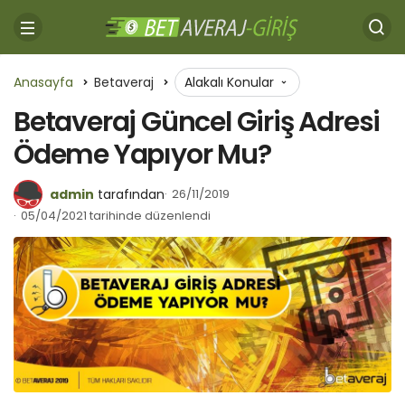
Anasayfa
Betaveraj
Alakalı Konular
Betaveraj Güncel Giriş Adresi
Ödeme Yapıyor Mu?
admin
tarafından
26/11/2019
05/04/2021 tarihinde düzenlendi