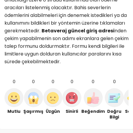
aracıları listelenmiş olacaktır. Bahis severlerin
ödemlerini alabilmeleri için denemek istedikleri ya da
kullanımını bildikleri bir yöntemin üzerine tıklamaları
gerekmektedir.
Betaveraj güncel giriş adresi
nden
çekim yapabilmenin son adımı ekranlara gelen çekim
talep formunu doldurmaktır. Formu kendi bilgileri ile
limitlere uygun dolduran kullanıcılar paralarını kısa
sürede çekebilmektedir.
0
0
0
0
0
0
Mutlu
Şaşırmış
Üzgün
Sinirli
Beğendim
Doğru
Se
Bilgi