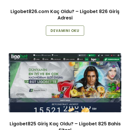
Ligobet826.com Kaç Oldu? – Ligobet 826 Giriş
Adresi
DEVAMINI OKU
Ligobet825 Giriş Kaç Oldu? – Ligobet 825 Bahis