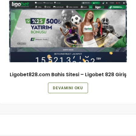
Ligobet828.com Bahis Sitesi – Ligobet 828 Giriş
DEVAMINI OKU