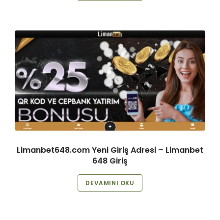
Limanbet648.com Yeni Giriş Adresi – Limanbet
648 Giriş
DEVAMINI OKU