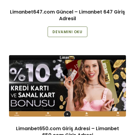
Limanbet647.com Güncel – Limanbet 647 Giriş
Adresil
DEVAMINI OKU
Limanbet650.com Giriş Adresi – Limanbet