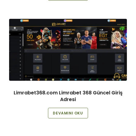
Limrabet368.com Limrabet 368 Güncel Giriş
Adresi
DEVAMINI OKU