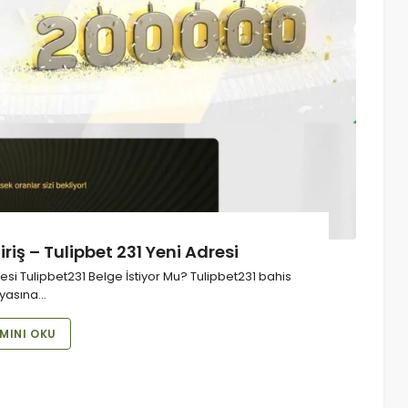
iş – Tulipbet 231 Yeni Adresi
resi Tulipbet231 Belge İstiyor Mu? Tulipbet231 bahis
yasına…
MINI OKU