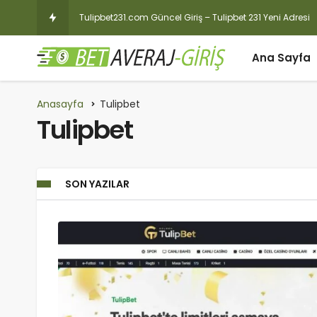
Tulipbet231.com Güncel Giriş – Tulipbet 231 Yeni Adresi
Ana Sayfa
Anasayfa
Tulipbet
Tulipbet
SON YAZILAR